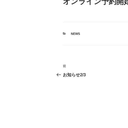
オンライン予約開
日:
カ
NEWS
テ
ゴ
リ
ー
投
前
前
稿
の
お知らせ2/3
投
ナ
稿
ビ
ゲ
ー
シ