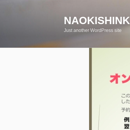
コ
ン
テ
NAOKISHIN
ン
Just another WordPress site
ツ
へ
ス
キ
ッ
プ