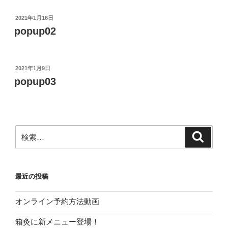
投
2021年1月16日
稿
popup02
日:
投
2021年1月9日
稿
popup03
日:
検
検
索
索:
最近の投稿
オンライン予約方法動画
箱灸に新メニュー登場！