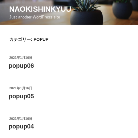
コ
NAOKISHINKYUU
ン
Just another WordPress site
テ
ン
ツ
カテゴリー:
POPUP
へ
ス
キ
投
2021年1月16日
ッ
稿
popup06
日:
プ
投
2021年1月16日
稿
popup05
日:
投
2021年1月16日
稿
popup04
日: